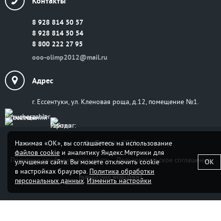
Контакты
8 928 814 50 57
8 928 814 50 54
8 800 222 27 95
ooo-olimp2012@mail.ru
Адрес
г. Ессентуки, ул. Кленовая роща, д.12, помещение №1.
© «Олимп», 2026
Нажимая «ОК», вы соглашаетесь на использование
файлов cookie
и аналитику Яндекс.Метрики для
Политика конфиденциальности
Пользовательское соглашение
улучшения сайта. Вы можете отключить cookie
OK
в настройках браузера.
Политика обработки
РАЗРАБОТАНО
WEBELEMENT
персональных данных
.
Изменить настройки