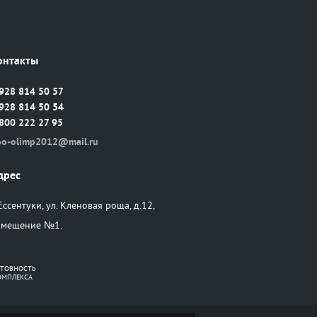
онтакты
928 814 50 57
928 814 50 54
800 222 27 95
oo-olimp2012@mail.ru
дрес
 Ессентуки, ул. Кленовая роща, д.12,
омещение №1.
ОТОВНОСТЬ
ОМПЛЕКСА